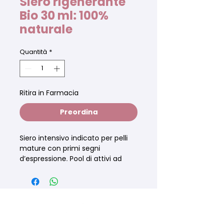
Siero rigenerante
Bio 30 ml: 100%
naturale
Quantità
*
Ritira in Farmacia
Preordina
Siero intensivo indicato per pelli
mature con primi segni
d’espressione. Pool di attivi ad
azione rassodante e rigenerante
utile sia per viso che in specifico
per il contorno occhi.