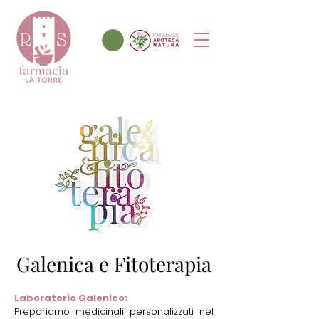
Test Diagnostici:
Disponiamo di vari test
diagnostici rapidi per rilevare
condizioni come infezioni, allergie
e intolleranze, fornendo risultati
immediati.
Galenica e Fitoterapia
Laboratorio Galenico:
Prepariamo medicinali personalizzati nel