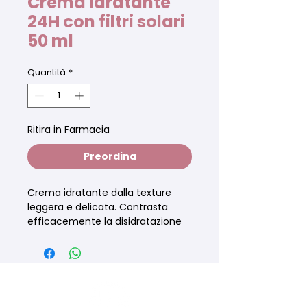
Crema idratante
24H con filtri solari
50 ml
Quantità
*
Ritira in Farmacia
Preordina
Crema idratante dalla texture
leggera e delicata. Contrasta
efficacemente la disidratazione
fino a 24 ore proteggendo la pelle
da raggi UV ed agenti atmosferici.
Ideale come base make up.
Assorbimento rapido, non unge.