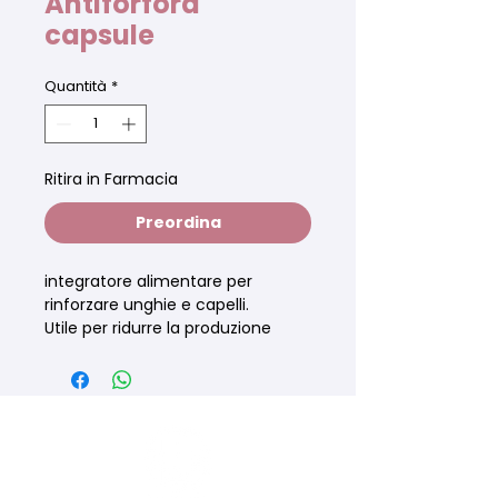
Antiforfora
capsule
Quantità
*
Ritira in Farmacia
Preordina
integratore alimentare per
rinforzare unghie e capelli.
Utile per ridurre la produzione
eccessiva di sebo. A base di n-
acetilcisteina, zinco, lactobacillus
paracasei, biotina.