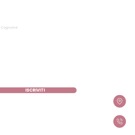
CRIVITI ALLA NEWSLETTER
i ai sensi del Regolamento (UE)
della mia richiesta. Per ulteriori
rivacy.
ISCRIVITI
Cookie
Privacy Policy